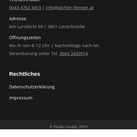
0043 4762 3413
|
info@pichler-fenster.at
Adresse:
Am Lurnbichl 69 | 9851 Lieserbrücke
Öffnungszeiten
Mo–Fr von 8–12 Uhr | Nachmittags nach tel.
Vereinbarung unter Tel.
0664 3430914
Rechtliches
Datenschutzerklärung
Impressum
© Pichler GmbH, 2019